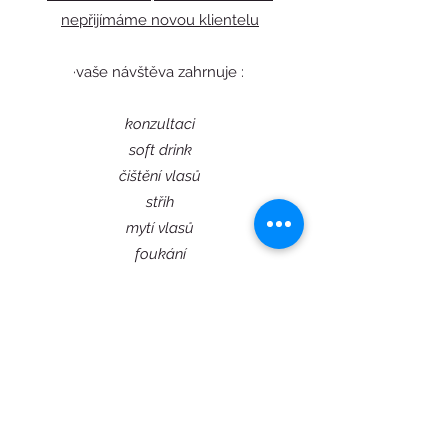
nepřijímáme novou klientelu
·vaše návštěva zahrnuje :
konzultaci
soft drink
čištění vlasů
střih
mytí vlasů
foukání
styling
stříh
490 Kč (45 min)
zastřižení vousů ke střihu 150,-